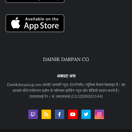
अबाउट अस
Dainikdarpancg.com अपडेट आपकी न्यूज, एंटरटेनमेंट, म्यूजिक फैशन वेबसाइट है। हम
आपको सीधे मनोरंजन उद्योग से नवीनतम ब्रेकिंग न्यूज और वीडियो प्रदान करते हैं।
एमएसएमई रेग। सं. एमएसएमई (CG10D0003144)