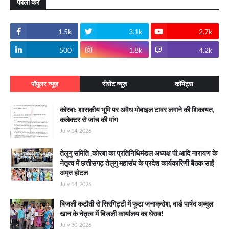
फॉलो करे
1.5k
3.1k
2.7k
500
1.8k
4.2k
पॉपुलर न्यूज़
रीसेंट न्यूज़
कॉमेंट्स
कोरबा: शासकीय भूमि पर अवैध मोबाइल टावर लगाने की शिकायत,
कलेक्टर से जांच की मांग
July 14, 2026
तेलुगु समिति ,कोरबा का प्रतिनिधिमंडल अध्यक्ष पी.आदि नारायण के
नेतृत्व में छत्तीसगढ़ तेलुगु महासंघ के प्रदेश कार्यकारिणी बैठक साईं
अमृत होटल
July 14, 2026
बिजली कटौती से सिरगिट्टी में फूटा जनाक्रोश, वार्ड पार्षद अब्दुल
खान के नेतृत्व में बिजली कार्यालय का घेराव!
July 30, 2026