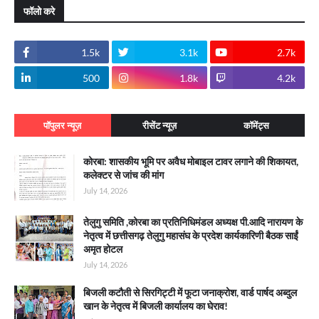
फॉलो करे
1.5k
3.1k
2.7k
500
1.8k
4.2k
पॉपुलर न्यूज़
रीसेंट न्यूज़
कॉमेंट्स
कोरबा: शासकीय भूमि पर अवैध मोबाइल टावर लगाने की शिकायत,
कलेक्टर से जांच की मांग
July 14, 2026
तेलुगु समिति ,कोरबा का प्रतिनिधिमंडल अध्यक्ष पी.आदि नारायण के
नेतृत्व में छत्तीसगढ़ तेलुगु महासंघ के प्रदेश कार्यकारिणी बैठक साईं
अमृत होटल
July 14, 2026
बिजली कटौती से सिरगिट्टी में फूटा जनाक्रोश, वार्ड पार्षद अब्दुल
खान के नेतृत्व में बिजली कार्यालय का घेराव!