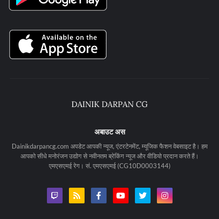
अबाउट अस
Dainikdarpancg.com अपडेट आपकी न्यूज, एंटरटेनमेंट, म्यूजिक फैशन वेबसाइट है। हम
आपको सीधे मनोरंजन उद्योग से नवीनतम ब्रेकिंग न्यूज और वीडियो प्रदान करते हैं।
एमएसएमई रेग। सं. एमएसएमई (CG10D0003144)