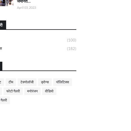
जमानत…
April 03, 2023
री
(100)
्स
(182)
ट
टीम
टेक्नोलॉजी
ड्रोन्स
पॉलिटिक्स
फोटो गैलरी
मनोरंजन
वीडियो
 गैलरी