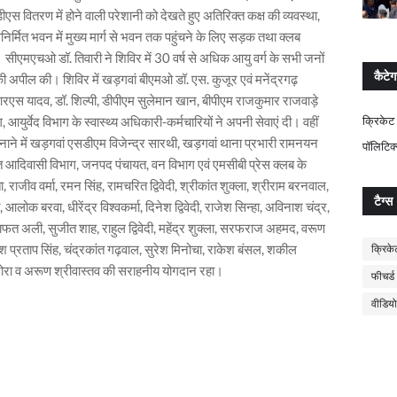
ीएस वितरण में होने वाली परेशानी को देखते हुए अतिरिक्त कक्ष की व्यवस्था,
निर्मित भवन में मुख्य मार्ग से भवन तक पहुंचने के लिए सड़क तथा क्लब
 सीएमएचओ डॉ. तिवारी ने शिविर में 30 वर्ष से अधिक आयु वर्ग के सभी जनों
कैटेग
ी अपील की। शिविर में खड़गवां बीएमओ डॉ. एस. कुजूर एवं मनेंद्रगढ़
एस यादव, डॉ. शिल्पी, डीपीएम सुलेमान खान, बीपीएम राजकुमार राजवाड़े
, आयुर्वेद विभाग के स्वास्थ्य अधिकारी-कर्मचारियों ने अपनी सेवाएं दी। वहीं
क्रिकेट
नाने में खड़गवां एसडीएम विजेन्द्र सारथी, खड़गवां थाना प्रभारी रामनयन
पॉलिटिक
 आदिवासी विभाग, जनपद पंचायत, वन विभाग एवं एमसीबी प्रेस क्लब के
राजीव वर्मा, रमन सिंह, रामचरित द्विवेदी, श्रीकांत शुक्ला, श्रीराम बरनवाल,
टैग्स
लोक बरवा, धीरेंद्र विश्वकर्मा, दिनेश द्विवेदी, राजेश सिन्हा, अविनाश चंद्र,
त अली, सुजीत शाह, राहुल द्विवेदी, महेंद्र शुक्ला, सरफराज अहमद, वरूण
नीलेश प्रताप सिंह, चंद्रकांत गढ़वाल, सुरेश मिनोचा, राकेश बंसल, शकील
क्रिके
 अरोरा व अरूण श्रीवास्तव की सराहनीय योगदान रहा।
फीचर्ड
वीडियो