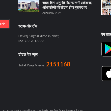
सख्त, बिना अनुमति किए गए सभी आदेश रद्द,
अधिकारियों को लौटना होगा मूल पद पर
August 07, 2026
स्टाफ और टीम
ऐप डा
Devraj Singh (Editor-in-chief)
Mo. 7389013638
टोटल पेज व्यूज
2151168
Total Page Views:
cg.com अपडेट आपकी न्यूज, एंटरटेनमेंट, म्यूजिक फैशन वेबसाइट है। हम