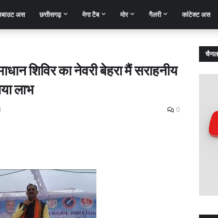
बाउट अस
छत्तीसगढ़
मेगा टैब
मोर
गैलरी
कांटेक्ट अस
चैनल
माधान शिविर का नेवरी बेहरा मैं सराहनीय
ाया लाभ
4
0